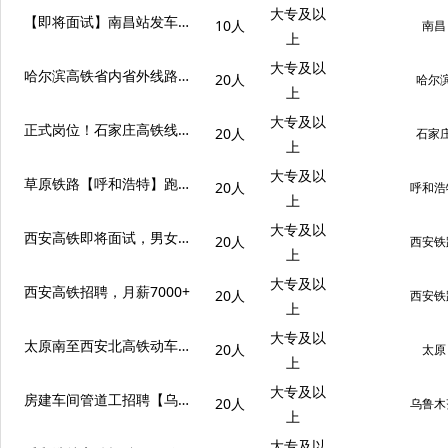
大专及以
【即将面试】南昌站发车，省外线路热招中
10人
南昌
上
大专及以
哈尔滨高铁省内省外线路即将面试！
20人
哈尔
上
大专及以
正式岗位！石家庄高铁线路招聘中，非实习岗，即将面试
20人
石家
上
大专及以
草原铁路【呼和浩特】跑车人员招聘
20人
呼和浩
上
大专及以
西安高铁即将面试，男女均可报名
20人
西安铁
上
大专及以
西安高铁招聘，月薪7000+
20人
西安铁
上
大专及以
太原南至西安北高铁动车线路招聘
20人
太原
上
大专及以
房建车间管道工招聘【乌鲁木齐】
20人
乌鲁木
上
大专及以