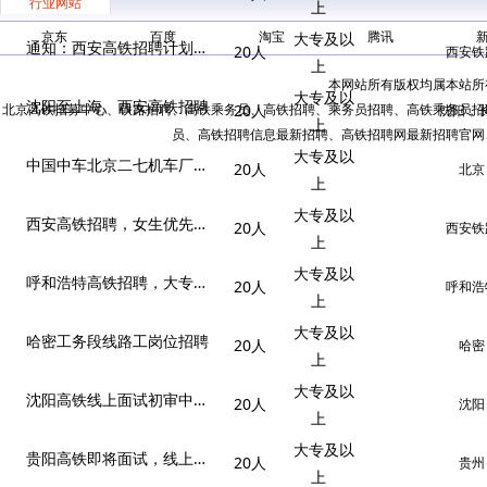
行业网站
上
京东
百度
淘宝
腾讯
大专及以
通知：西安高铁招聘计划已出
20人
西安铁
上
本网站所有版权均属本站所
大专及以
沈阳至上海、西安高铁招聘
北京高铁招募中心、铁路招聘、高铁乘务员、高铁招聘、乘务员招聘、高铁乘务员招
20人
沈阳，
上
员、高铁招聘信息最新招聘、高铁招聘网最新招聘官网
大专及以
中国中车北京二七机车厂中车技术工招聘
20人
北京
上
大专及以
西安高铁招聘，女生优先名额
20人
西安铁
上
大专及以
呼和浩特高铁招聘，大专可报
20人
呼和浩
上
大专及以
哈密工务段线路工岗位招聘
20人
哈密
上
大专及以
沈阳高铁线上面试初审中，还有名额
20人
沈阳
上
大专及以
贵阳高铁即将面试，线上报名初审中
20人
贵州
上