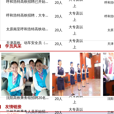
呼和浩特高铁招聘已开始，月薪8000+
20人
呼和浩
上
大专及以
呼和浩特高铁招聘，大专可报
20人
呼和浩
上
大专及以
太原南至呼和浩特高铁动车线路招聘
20人
太原
上
大专及以
天津高铁、动车安全员（乘警）招聘，限男性
20人
天津
学员风采
上
大专及以
呼和浩特高铁招聘，大专可报
20人
呼和浩
上
大专及以
西安高铁动车乘务人员招聘发布
20人
西安铁
上
大专及以
兰州至上海、北京高铁乘务人员招聘
20人
兰州
上
大专及以
沈阳高铁乘务组招聘20名乘务人员
20人
沈阳
上
友情链接
大专及以
兰州高铁乘务人员开始招聘了
20人
兰州